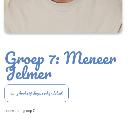
Groep 7: Meneer
Jelmer
j.broks@skoposschijndel.nl
Leerkracht groep 7