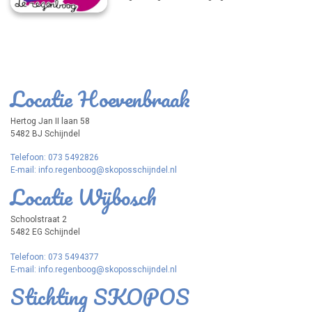
van de toenmalige basisscholen Wijbosch
en De Hoevenbraak. Vanaf 1997 zijn er nog
wel twee locaties, maar is het één school:
De Regenboog. Het jubileum werd vrijdag 23
september 2022 gevierd met een speciale
Regenboogdag voor alle kinderen op de
locatie aan de Hertog Jan 2-laan. De dag
Locatie Hoevenbraak
begon met een spectaculaire show met
optredens van ouders, leerkrachten en
speciale artiesten als Theo van Veghel,
Hertog Jan II laan 58
Frans Bauer en Marianne Weber. Uiteraard
5482 BJ Schijndel
werd ook het Regenb
Telefoon: 073 5492826
E-mail: info.regenboog@skoposschijndel.nl
Locatie Wijbosch
Schoolstraat 2
5482 EG Schijndel
Telefoon: 073 5494377
E-mail: info.regenboog@skoposschijndel.nl
Stichting SKOPOS