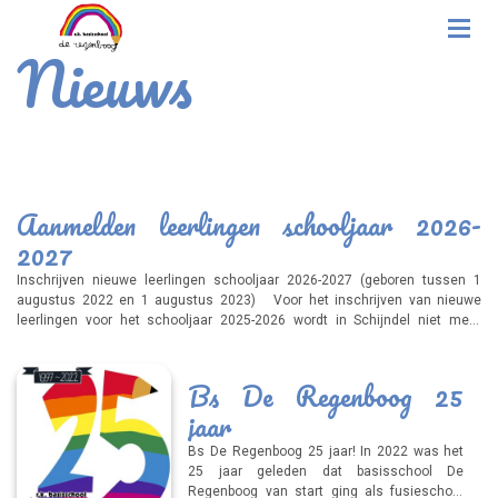
Nieuws
Aanmelden leerlingen schooljaar 2026-
2027
Inschrijven nieuwe leerlingen schooljaar 2026-2027 (geboren tussen 1
augustus 2022 en 1 augustus 2023) Voor het inschrijven van nieuwe
leerlingen voor het schooljaar 2025-2026 wordt in Schijndel niet meer
gewerkt met een centrale aanmelddag. Inschrijven kan voortaan
gedurende het gehele schooljaar. I.v.m. de planning voor het schooljaar
2026-2027 verzoeken wij echter wel om nieuwe leerlingen zoveel mogelijk
Bs De Regenboog 25
vóór 1 maart 2026 aan te melden. Ouders/verzorgers die al kinderen op
jaar
onze school hebben: Als u al één of meerdere kinderen op
Bs De Regenboog 25 jaar! In 2022 was het
25 jaar geleden dat basisschool De
Regenboog van start ging als fusieschool